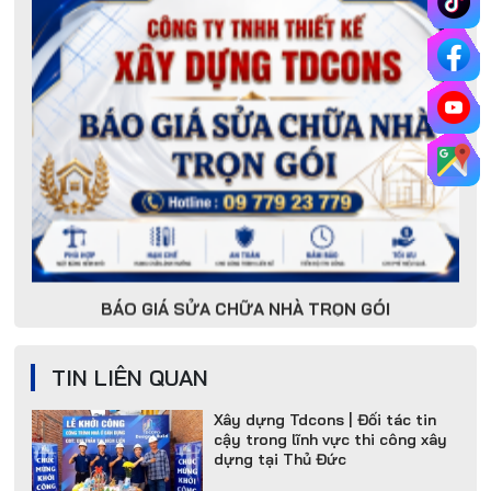
TDCONS Chào Đón Sinh Viên
Trường Đại Học Giao Thông Vận
Tải Đến Tham Quan Và Thực Tập
TDCONS – Trao Tặng Xe Đạp,
Chắp Cánh Ước Mơ Đến Trường
Cho Học Sinh Nghèo Vượt Khó
TỰ XÂY NHÀ – TIẾT KIỆM HAY
BÁO GIÁ SỬA CHỮA NHÀ TRỌN GÓI
TỐN KÉM NHIỀU HƠN?
TIN LIÊN QUAN
Xây dựng Tdcons | Đối tác tin
cậy trong lĩnh vực thi công xây
dựng tại Thủ Đức