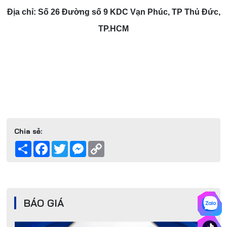
Địa chỉ:
Số 26 Đường số 9 KDC Vạn Phúc, TP Thủ Đức,
TP.HCM
BÁO GIÁ THIẾT KẾ KIẾN TRÚC
Nhà Trong Hẻm Nhỏ Thì Chọn
Phương Án Cọc Ép Như Thế
Nào?
Chia sẻ:
Share
Facebook
Twitter
Messenger
Copy
Link
Một số lưu ý khi thi công Cốp
Pha Cột
BÁO GIÁ
BÁO GIÁ XÂY NHÀ PHẦN THÔ