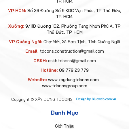
Đức - TDCONS sẽ luôn là lựa
TP. HCM.
chọn uy tín hàng đầu
VP HCM:
Số 26 Đường Số 9 KDC Vạn Phúc, TP Thủ Đức,
TP. HCM.
Xưởng:
9/11D Đường 102, Phường Tăng Nhơn Phú A, TP
tdcons
Thủ Đức, TP. HCM
VP Quảng Ngãi:
Chợ Mới, Xã Sơn Tịnh, Tỉnh Quảng Ngãi
Email:
tdcons.construction@gmail.com
CSKH:
cskh.tdcons@gmail.com
Kiểm tra thép sàn anh/chị phải
Hotline:
09 779 23 779
quan tâm đến điều gì
Website:
www.xaydungtdcons.com
-
www.tdconsgroup.com
Copyright © XÂY DỰNG TDCONS.
Danh Mục
Giới Thiệu