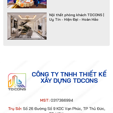
Nội thất phòng khách TDCONS |
Uy Tín - Hiện Đại - Hoàn Hảo
BÁO GIÁ XÂY NHÀ TRỌN GÓI
Thi Công & Thiết Kế Nội Thất
Thủ Đức Có Gì Đặc Biệt?
CÔNG TY TNHH THIẾT KẾ
Xây Nhà Trọn Gói Tại TPHCM,
XÂY DỰNG TDCONS
TDCONS GROUP Là Sự Lựa Chọn
Tối Ưu Nhất
MST:
0317386994
Trụ Sở:
Số 26 Đường Số 9 KDC Vạn Phúc, TP Thủ Đức,
Xây Dựng Nhà Phố Tại TP. Thủ