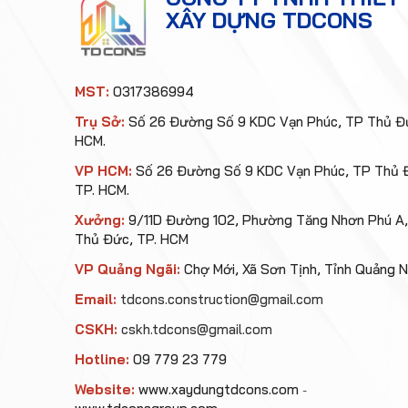
XÂY DỰNG TDCONS
MST:
0317386994
Trụ Sở:
Số 26 Đường Số 9 KDC Vạn Phúc, TP Thủ Đứ
HCM.
VP HCM:
Số 26 Đường Số 9 KDC Vạn Phúc, TP Thủ 
TP. HCM.
Xưởng:
9/11D Đường 102, Phường Tăng Nhơn Phú A
Thủ Đức, TP. HCM
VP Quảng Ngãi:
Chợ Mới, Xã Sơn Tịnh, Tỉnh Quảng N
Email:
tdcons.construction@gmail.com
CSKH:
cskh.tdcons@gmail.com
Hotline:
09 779 23 779
Website:
www.xaydungtdcons.com
-