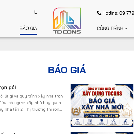
Lấy Uy Tín làm nền tảng - Lấy Chất Lượng để cạnh tr
Hotline:
09 779
BÁO GIÁ
CÔNG TRÌNH
BÁO GIÁ
ọn gói
́i là gì và quy trình xây nhà trọn
̀ điều mà người xây nhà hay quan
 nhà lần 2. Thị trường thì rộng
ây nhà, thế nhưng nếu là lần đầu
bạn sẽ có chút trăn trở khi không
 giá chính xác, minh bạch, thi