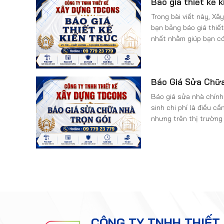
Báo giá thiết kế k
công uy tín và chất l
Trong bài viết này, 
bạn bảng báo giá thiết
nhất nhằm giúp bạn có
công trình xây dựng c
khảo ngay bài viết này
Báo Giá Sửa Chữa
Báo giá sửa nhà chính
sinh chi phí là điều cầ
nhưng trên thị trường c
là lần đầu tiên sử dụ
trở khi không biết nhà
lượng?
CÔNG TY TNHH THIẾT