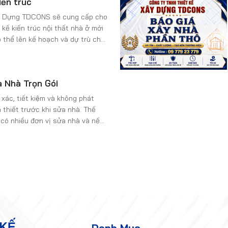
iến trúc
ượng?
Xây Dựng TDCONS sẽ cung cấp cho
 kế kiến trúc nội thất nhà ở mới
 thể lên kế hoạch và dự trù cho
ủa mình một cách tốt nhất. Tham
 để biết thêm chi tiết nhé!
 Nhà Trọn Gói
 xác, tiết kiệm và không phát
n thiết trước khi sửa nhà. Thế
ó nhiều đơn vị sửa nhà và nếu
ng dịch vụ bạn sẽ có đôi chút trăn
 thầu nào thi công uy tín và chất
 KẾ
Danh Mục