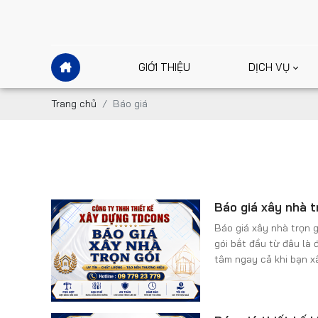
GIỚI THIỆU
DỊCH VỤ
Trang chủ
Báo giá
Báo giá xây nhà tr
Báo giá xây nhà trọn go
gói bắt đầu từ đâu la
tâm ngay cả khi bạn xây
lớn với nhiều đơn vị x
tiên sử dụng dịch vụ 
biết nhà thầu nào báo