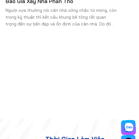
Báo Giá Xây Nhà Phần Thô
mình.
Người xưa thường nói căn nhà vững chắc từ móng, còn
trong kỹ thuật thì kết cấu khung bê tông rất quan
trọng đến sự bền đẹp và ổn định của căn nhà. Do đó
việc chọn nhà thầu thi công báo giá xây nhà phần thô
là một quyết định ý nghĩa lúc này.
Thời Gian Làm Việc