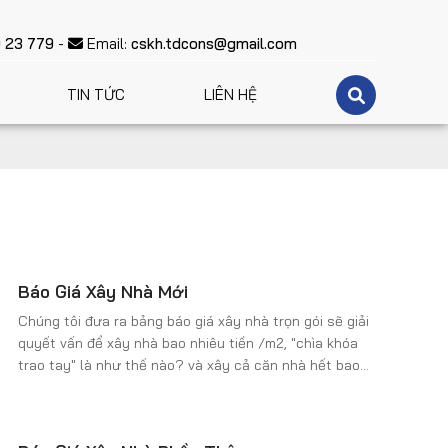
anh - Lấy sự bằng lòng để làm động lực phát triển
 23 779
-
Email:
cskh.tdcons@gmail.com
TIN TỨC
LIÊN HỆ
Báo Giá Xây Nhà Mới
Chúng tôi đưa ra bảng báo giá xây nhà trọn gói sẽ giải
quyết vấn để xây nhà bao nhiêu tiền /m2, "chìa khóa
trao tay" là như thế nào? và xây cả căn nhà hết bao
nhiêu tiền ??? Giá xây dựng trọn gói dao động từ
4.5000.000đ/m2 đến 6.200.000đ/m2. Xin quý khách
tham khảo đưa ra lựa chọn hợp lý cho ngôi nhà của