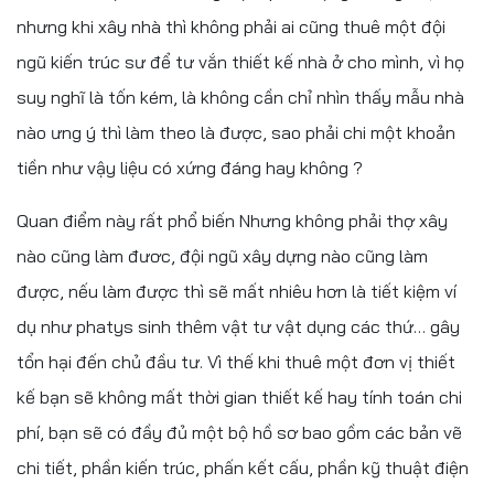
nhưng khi xây nhà thì không phải ai cũng thuê một đội
ngũ kiến trúc sư để tư vắn thiết kế nhà ở cho mình, vì họ
suy nghĩ là tốn kém, là không cần chỉ nhìn thấy mẫu nhà
nào ưng ý thì làm theo là được, sao phải chi một khoản
tiền như vậy liệu có xứng đáng hay không ?
Quan điểm này rất phổ biến Nhưng không phải thợ xây
nào cũng làm đươc, đội ngũ xây dựng nào cũng làm
được, nếu làm được thì sẽ mất nhiêu hơn là tiết kiệm ví
dụ như phatys sinh thêm vật tư vật dụng các thứ… gây
tổn hại đến chủ đầu tư. Vì thế khi thuê một đơn vị thiết
kế bạn sẽ không mất thời gian thiết kế hay tính toán chi
phí, bạn sẽ có đầy đủ một bộ hồ sơ bao gồm các bản vẽ
chi tiết, phần kiến trúc, phấn kết cấu, phần kỹ thuật điện