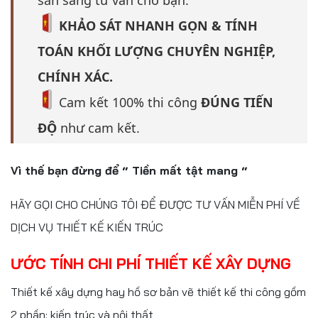
sẵn sàng tư vấn cho bạn.
KHẢO SÁT NHANH GỌN & TÍNH
TOÁN KHỐI LƯỢNG CHUYÊN NGHIỆP,
CHÍNH XÁC.
Cam kết 100% thi công
ĐÚNG TIẾN
ĐỘ
như cam kết.
Vì thế bạn đừng để “ Tiền mất tật mang “
HÃY GỌI CHO CHÚNG TÔI ĐỂ ĐƯỢC TƯ VẤN MIỄN PHÍ VỀ
DỊCH VỤ THIẾT KẾ KIẾN TRÚC
ƯỚC TÍNH CHI PHÍ THIẾT KẾ XÂY DỰNG
Thiết kế xây dựng hay hồ sơ bản vẽ thiết kế thi công gồm
2 phần: kiến trúc và nội thất