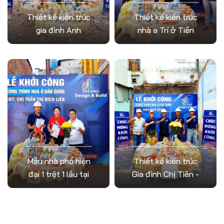
Địa chỉ:
TP.HCM
Đồng Tháp
Thiết kế kiến trúc
Thiết kế kiến trúc
Loại hình:
Nhà
Loại hình:
Nhà
gia đình Anh
nhà a Trí ở Tiền
Phố
Phố
Nhiên ( Mỏ Cày
Giang
Nam - Bến Tre )
Mẫu nhà phố hiện
Thiết kế kiến trúc
đại 1 trệt 1 lầu tại
Gia đình Chị Tiên -
TP.HCM
Biệt Thự Mái Thái