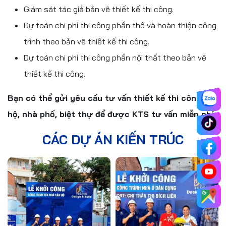
Giám sát tác giả bản vẽ thiết kế thi công.
Dự toán chi phí thi công phần thô và hoàn thiện công
Thiết kế kiến trúc
MẪU NHÀ PHỐ 3
trình theo bản vẽ thiết kế thi công.
Nhà Phố tại TP. Hồ
TẦNG ĐẸP HIỆN
Dự toán chi phí thi công phần nội thất theo bản vẽ
Chí Minh
ĐẠI (TP.HCM)
thiết kế thi công.
Diện tích:
700m²
Diện tích:
7m ×
20m
Địa chỉ:
TP. Hồ
Bạn có thể gửi yêu cầu tư vấn thiết kế thi công căn
Địa chỉ:
TP.HCM
Chí Minh
hộ, nhà phố, biệt thự để được KTS tư vấn miễn phí
Loại hình:
Nhà
Loại hình:
Nhà
CÁC DỰ ÁN KIẾN TRÚC
Phố
Phố
MẪU NHÀ PHỐ 2
Thiết kế kiến trúc
TẦNG ĐẸP HIỆN
nhà chị An Nhiên -
ĐẠI (TP QUẢNG
Gò Vấp
Diện tích:
5m ×
NGÃI)
Diện tích:
4m x