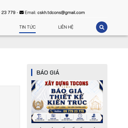
BÁO GIÁ XÂY NHÀ MỚI
Lấy sự bằng lòng để làm động lực phát triển
 23 779
-
Email:
cskh.tdcons@gmail.com
TIN TỨC
LIÊN HỆ
BÁO GIÁ THIẾT KẾ KIẾN TRÚC
BÁO GIÁ