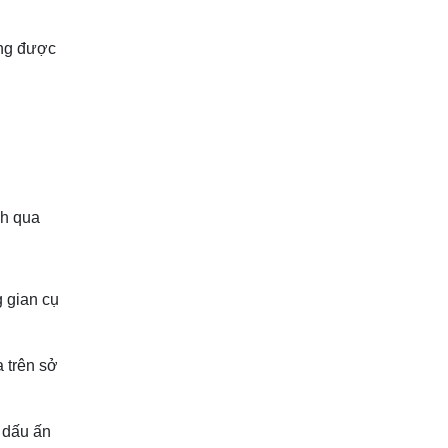
Nhất
Xây Dựng Nhà Phố
Tại TP. Thủ Đức -
ờng được
TDCONS sẽ luôn là
lựa chọn uy tín hàng
đầu
tdcons
Kiểm tra thép sàn
anh/chị phải quan
nh qua
tâm đến điều gì
g gian cụ
 trên sở
 dấu ấn