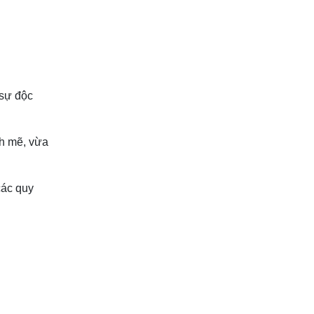
 sự độc
nh mẽ, vừa
các quy