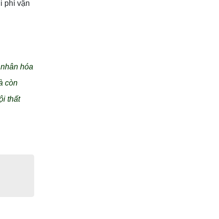
i phí vận
á nhân hóa
à còn
i thất