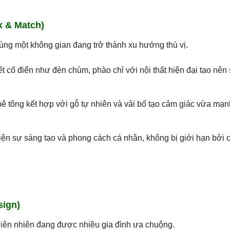
x & Match)
ùng một không gian đang trở thành xu hướng thú vị.
ết cổ điển như đèn chùm, phào chỉ với nội thất hiện đại tạo nên
 bê tông kết hợp với gỗ tự nhiên và vải bố tạo cảm giác vừa mạ
iện sự sáng tạo và phong cách cá nhân, không bị giới hạn bởi 
sign)
 thiên nhiên đang được nhiều gia đình ưa chuộng.