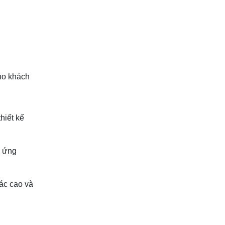
cho khách
hiết kế
g ứng
ác cao và