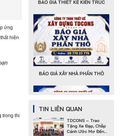
BÁO GIÁ XÂY NHÀ PHẦN THÔ
áp ứng
thất hiện
Nhà Trong Hẻm Nhỏ
Thì Chọn Phương Án
Cọc Ép Như Thế
Nào?
bạn
Một số lưu ý khi thi
công Cốp Pha Cột
BÁO GIÁ SỬA CHỮA NHÀ TRỌN
GÓI
TDCONS Chào Đón
Sinh Viên Trường
Đại Học Giao Thông
TIN LIÊN QUAN
Vận Tải Đến Tham
 trong thi
Quan Và Thực Tập
TDCONS – Trao
Tặng Xe Đạp, Chắp
Cánh Ước Mơ Đến