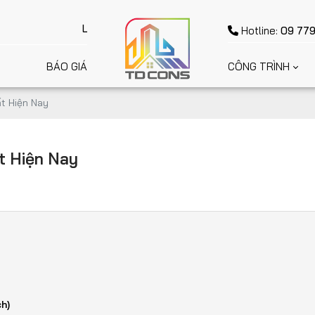
Lấy Uy Tín làm nền tảng - Lấy Chất Lượng để cạnh tranh - 
Hotline:
09 779
BÁO GIÁ
CÔNG TRÌNH
t Hiện Nay
t Hiện Nay
h)